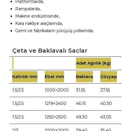
Platformlarda,
Rampalarda,
Makine endüstrisinde,
Kara nakliye araçlarında,
Gemi ve fabrikaların yürüyüş yollarında,
Çeta ve Baklavalı Saclar​
Adet Ağırlık (kg)
Kalınlık mm
Ebat mm
Baklava
Gözyaşı
1.5/2.5
1000×2000
31.55
27.55
1.5/2.5
1219×2400
46.15
40.30
1.5/2.5
1250×2500
49.30
43.05
2/3
1000×2000
39.40
35.40