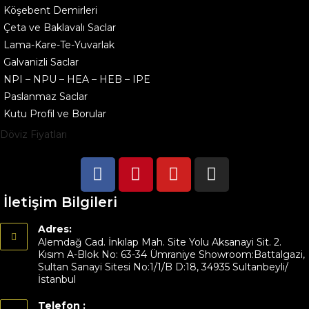
Köşebent Demirleri
Çeta ve Baklavalı Saclar
Lama-Kare-Te-Yuvarlak
Galvanizli Saclar
NPI – NPU – HEA – HEB – IPE
Paslanmaz Saclar
Kutu Profil ve Borular
Döviz Fiyatları
İletişim Bilgileri
Adres:
Alemdağ Cad. İnkılap Mah. Site Yolu Aksanayi Sit. 2.
Kısım A-Blok No: 63-34 Ümraniye Showroom:Battalgazi,
Sultan Sanayi Sitesi No:1/1/B D:18, 34935 Sultanbeyli/
İstanbul
Telefon :